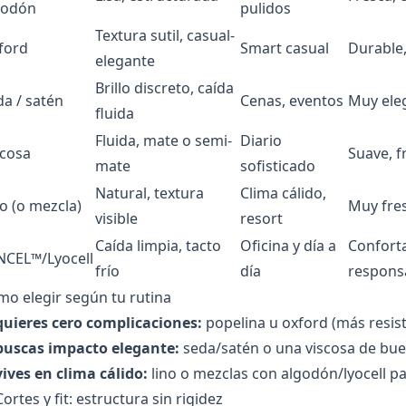
godón
pulidos
Textura sutil, casual-
ford
Smart casual
Durable
elegante
Brillo discreto, caída
da / satén
Cenas, eventos
Muy eleg
fluida
Fluida, mate o semi-
Diario
scosa
Suave, f
mate
sofisticado
Natural, textura
Clima cálido,
o (o mezcla)
Muy fre
visible
resort
Caída limpia, tacto
Oficina y día a
Conforta
NCEL™/Lyocell
frío
día
respons
o elegir según tu rutina
quieres cero complicaciones:
popelina u oxford (más resiste
 buscas impacto elegante:
seda/satén o una viscosa de bu
vives en clima cálido:
lino o mezclas con algodón/lyocell pa
Cortes y fit: estructura sin rigidez