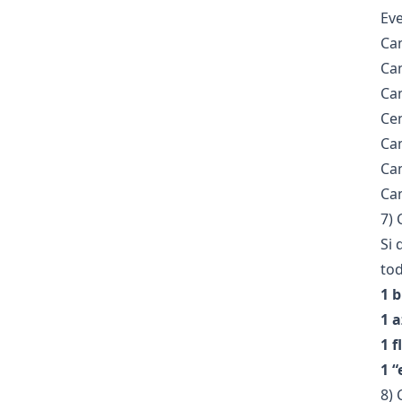
Eve
Cam
Cam
Cam
Cen
Cam
Cam
Cam
7) 
Si 
tod
1 
1 a
1 f
1 “
8) 