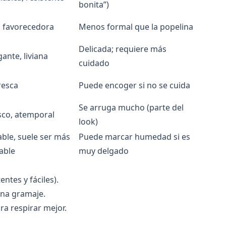
bonita”)
, favorecedora
Menos formal que la popelina
Delicada; requiere más
ante, liviana
cuidado
resca
Puede encoger si no se cuida
Se arruga mucho (parte del
sco, atemporal
look)
ble, suele ser más
Puede marcar humedad si es
able
muy delgado
ntes y fáciles).
ena gramaje.
ra respirar mejor.