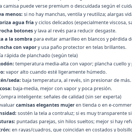
 camisa puede verse premium o descuidada según el cuidad
va menos:
si no hay manchas, ventila y reutiliza; alargas vida 
oriza agua fría
y ciclos delicados (especialmente viscosa, sat
rocha botones
y lava al revés para reducir desgaste.
ca a la sombra
para evitar amarilleo en blancos y pérdida de
ancha con vapor
y usa paño protector en telas brillantes.
a rápida de planchado (según tela)
godón:
temperatura media-alta con vapor; plancha cuello y
o:
vapor alto cuando esté ligeramente húmedo.
tén/seda:
baja temperatura, al revés, sin presionar de más.
cosa:
baja-media, mejor con vapor y poca presión.
Compra inteligente: señales de calidad (sin ser experta)
evaluar
camisas elegantes mujer
en tienda o en e-commerc
nsidad:
sostén la tela a contraluz; si es muy transparente s
sturas:
puntadas parejas, sin hilos sueltos; mejor si hay re
trón:
en rayas/cuadros, que coincidan en costados y bolsillo 