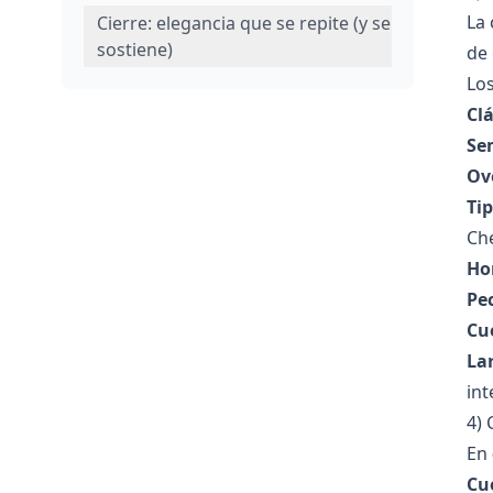
La 
Cierre: elegancia que se repite (y se
sostiene)
de 
Los
Clá
Se
Ov
Tip
Che
Ho
Pe
Cue
La
int
4) 
En
Cue