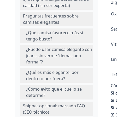
al
calidad (sin ser experta)
Ox
Preguntas frecuentes sobre
camisas elegantes
Se
¿Qué camisa favorece más si
tengo busto?
Vi
¿Puedo usar camisa elegante con
jeans sin verme “demasiado
Lin
formal”?
¿Qué es más elegante: por
TE
dentro o por fuera?
Cóm
¿Cómo evito que el cuello se
Si 
deforme?
Si
Snippet opcional: marcado FAQ
Si 
(SEO técnico)
3) 