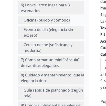
dur
6) Looks listos: ideas para 3
ma
escenarios
1) 
Oficina (pulido y cómodo)
La 
Tex
Evento de día (elegancia sin
Fit
exceso)
Ac
Cena o noche (sofisticada y
Cue
moderna)
Co
7) Cómo armar un mini “cápsula”
de camisas elegantes
2) 
8) Cuidado y mantenimiento: que la
elegancia dure
Si 
y c
Guía rápida de planchado (según
tela)
Po
9) Compra inteligente: señales de