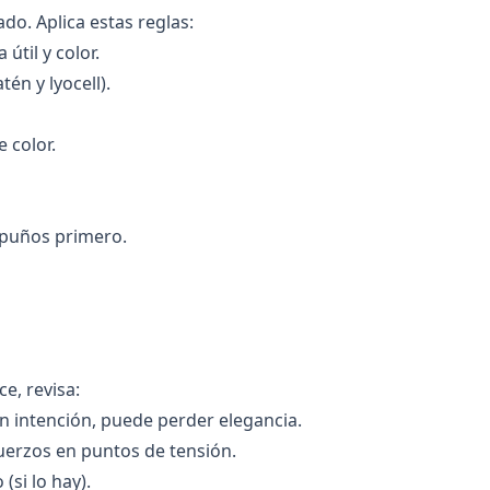
o. Aplica estas reglas:
útil y color.
én y lyocell).
 color.
 puños primero.
e, revisa:
in intención, puede perder elegancia.
fuerzos en puntos de tensión.
(si lo hay).