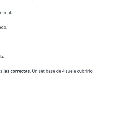
nimal.
ado.
da.
as
las correctas
. Un set base de 4 suele cubrirlo