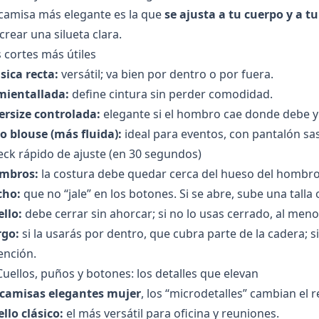
camisa más elegante es la que
se ajusta a tu cuerpo y a tu
crear una silueta clara.
 cortes más útiles
sica recta:
versátil; va bien por dentro o por fuera.
mientallada:
define cintura sin perder comodidad.
ersize controlada:
elegante si el hombro cae donde debe y l
o blouse (más fluida):
ideal para eventos, con pantalón sas
ck rápido de ajuste (en 30 segundos)
mbros:
la costura debe quedar cerca del hueso del hombro 
cho:
que no “jale” en los botones. Si se abre, sube una tall
llo:
debe cerrar sin ahorcar; si no lo usas cerrado, al meno
rgo:
si la usarás por dentro, que cubra parte de la cadera; si
ención.
Cuellos, puños y botones: los detalles que elevan
camisas elegantes mujer
, los “microdetalles” cambian el r
llo clásico:
el más versátil para oficina y reuniones.