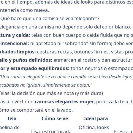
e en el tiempo, además de ideas de looks para distintos 
ntenerla como nueva.
¿Qué hace que una camisa se vea “elegante”?
elegancia en una camisa no depende solo del color blanco. 
tura y caída:
telas con buen cuerpo o caída fluida que no 
 intencional:
ni apretada ni “sobrando” sin forma; debe ver
abados limpios:
costuras rectas, botones firmes, vistas prol
llo y puños definidos:
enmarcan el rostro y dan estructura
lor y estampado equilibrados:
tonos neutros o estampados 
“Una camisa elegante se reconoce cuando se ve bien desde lejos y 
acabados no ‘gritan’, simplemente se notan.”
Telas: la decisión que más se nota (y más dura)
vas a invertir en
camisas elegantes mujer
, prioriza la tela
ómo se comportará en el lavado.
Tela
Cómo se ve
Ideal para
pelina de
Oficina, looks
Lisa, estructurada
Fresca, c