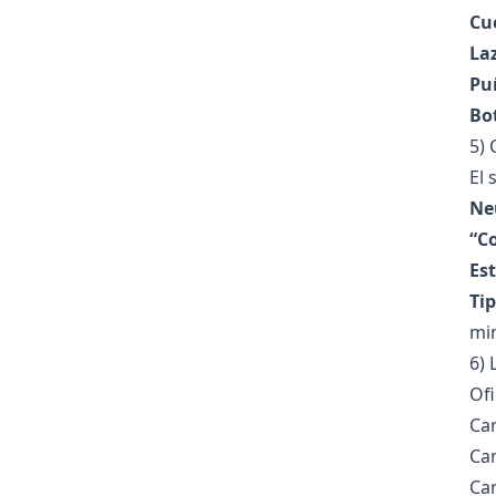
Cu
La
Pu
Bo
5) 
El 
Neu
“Co
Es
Tip
min
6) 
Ofi
Cam
Cam
Cam