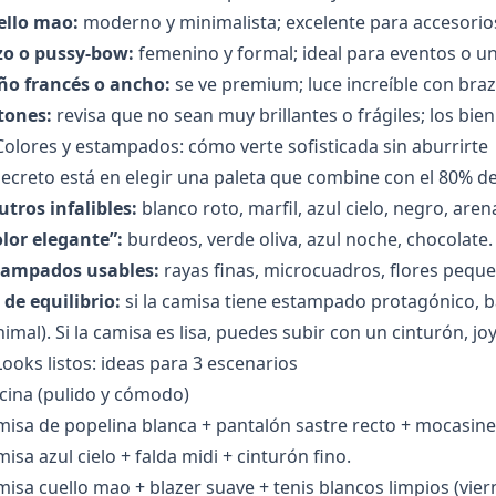
ello mao:
moderno y minimalista; excelente para accesorio
zo o pussy-bow:
femenino y formal; ideal para eventos o un
ño francés o ancho:
se ve premium; luce increíble con braza
tones:
revisa que no sean muy brillantes o frágiles; los bie
Colores y estampados: cómo verte sofisticada sin aburrirte
secreto está en elegir una paleta que combine con el 80% 
tros infalibles:
blanco roto, marfil, azul cielo, negro, aren
lor elegante”:
burdeos, verde oliva, azul noche, chocolate.
tampados usables:
rayas finas, microcuadros, flores pequ
 de equilibrio:
si la camisa tiene estampado protagónico, ba
imal). Si la camisa es lisa, puedes subir con un cinturón, joy
Looks listos: ideas para 3 escenarios
cina (pulido y cómodo)
isa de popelina blanca + pantalón sastre recto + mocasine
isa azul cielo + falda midi + cinturón fino.
isa cuello mao + blazer suave + tenis blancos limpios (vier