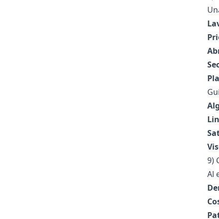
Una
La
Pri
Ab
Se
Pl
Guí
Al
Lin
Sa
Vis
9) 
Al 
De
Co
Pa