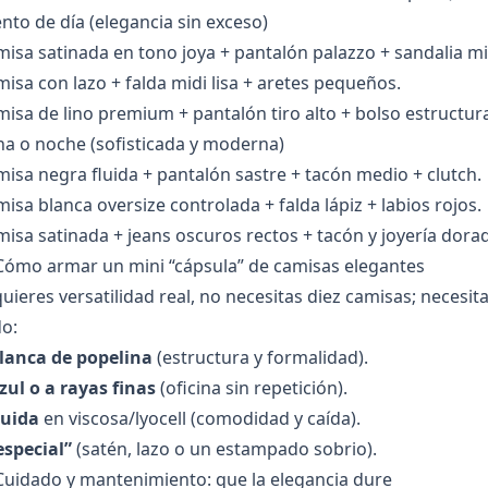
nto de día (elegancia sin exceso)
isa satinada en tono joya + pantalón palazzo + sandalia mi
isa con lazo + falda midi lisa + aretes pequeños.
isa de lino premium + pantalón tiro alto + bolso estructur
a o noche (sofisticada y moderna)
isa negra fluida + pantalón sastre + tacón medio + clutch.
isa blanca oversize controlada + falda lápiz + labios rojos.
isa satinada + jeans oscuros rectos + tacón y joyería dora
Cómo armar un mini “cápsula” de camisas elegantes
quieres versatilidad real, no necesitas diez camisas; necesit
o:
blanca de popelina
(estructura y formalidad).
zul o a rayas finas
(oficina sin repetición).
luida
en viscosa/lyocell (comodidad y caída).
especial”
(satén, lazo o un estampado sobrio).
Cuidado y mantenimiento: que la elegancia dure