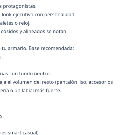
s protagonistas.
 look ejecutivo con personalidad.
letes o reloj.
n cosidos y alineados se notan.
de tu armario. Base recomendada:
a.
eñas con fondo neutro.
ja el volumen del resto (pantalón liso, accesorios
ería o un labial más fuerte.
s.
nes smart casual).