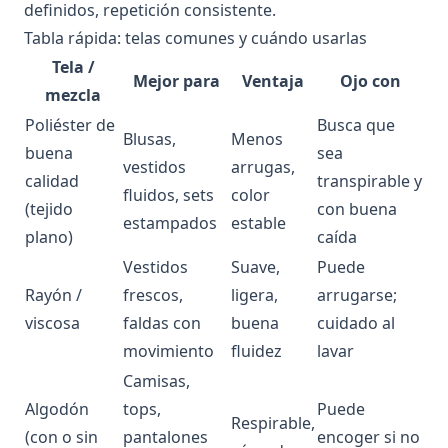
definidos, repetición consistente.
Tabla rápida: telas comunes y cuándo usarlas
Tela /
Mejor para
Ventaja
Ojo con
mezcla
Poliéster de
Busca que
Blusas,
Menos
buena
sea
vestidos
arrugas,
calidad
transpirable y
fluidos, sets
color
(tejido
con buena
estampados
estable
plano)
caída
Vestidos
Suave,
Puede
Rayón /
frescos,
ligera,
arrugarse;
viscosa
faldas con
buena
cuidado al
movimiento
fluidez
lavar
Camisas,
Algodón
tops,
Puede
Respirable,
(con o sin
pantalones
encoger si no