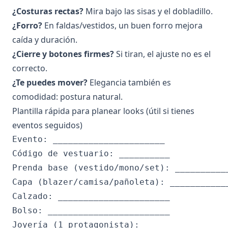
¿Costuras rectas?
Mira bajo las sisas y el dobladillo.
¿Forro?
En faldas/vestidos, un buen forro mejora
caída y duración.
¿Cierre y botones firmes?
Si tiran, el ajuste no es el
correcto.
¿Te puedes mover?
Elegancia también es
comodidad: postura natural.
Plantilla rápida para planear looks (útil si tienes
eventos seguidos)
Evento: ______________________

Código de vestuario: __________

Prenda base (vestido/mono/set): ___________
Capa (blazer/camisa/pañoleta): ____________
Calzado: ______________________

Bolso: ________________________

Joyería (1 protagonista): ______
