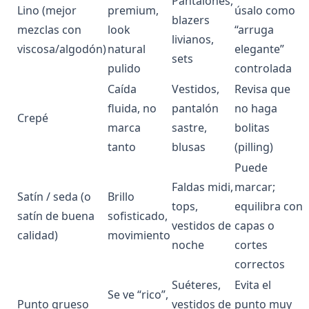
Pantalones,
Lino (mejor
premium,
úsalo como
blazers
mezclas con
look
“arruga
livianos,
viscosa/algodón)
natural
elegante”
sets
pulido
controlada
Caída
Vestidos,
Revisa que
fluida, no
pantalón
no haga
Crepé
marca
sastre,
bolitas
tanto
blusas
(pilling)
Puede
Faldas midi,
marcar;
Satín / seda (o
Brillo
tops,
equilibra con
satín de buena
sofisticado,
vestidos de
capas o
calidad)
movimiento
noche
cortes
correctos
Suéteres,
Evita el
Se ve “rico”,
Punto grueso
vestidos de
punto muy